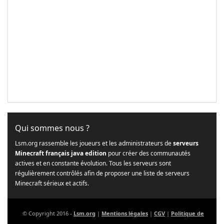
Qui sommes nous ?
Lsm.org rassemble les joueurs et les administrateurs de
serveurs
Minecraft français java edition
pour créer des communautés
actives et en constante évolution. Tous les serveurs sont
régulièrement contrôlés afin de proposer une liste de serveurs
Minecraft sérieux et actifs.
© Copyright 2016 -
Lsm.org
|
Mentions légales
|
CGV
|
Politique de