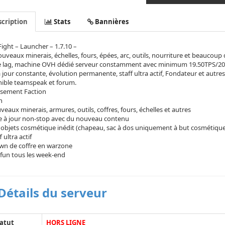
cription
Stats
Bannières
ight – Launcher – 1.7.10 –
uveaux minerais, échelles, fours, épées, arc, outils, nourriture et beaucoup 
e lag, machine OVH dédié serveur constamment avec minimum 19.50TPS/20
 jour constante, évolution permanente, staff ultra actif, Fondateur et autre
nible teamspeak et forum.
ssement Faction
h
eaux minerais, armures, outils, coffres, fours, échelles et autres
e à jour non-stop avec du nouveau contenu
objets cosmétique inédit (chapeau, sac à dos uniquement à but cosmétique
f ultra actif
wn de coffre en warzone
fun tous les week-end
Détails du serveur
atut
HORS LIGNE