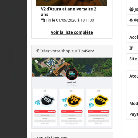
V2 d'Azura et anniversaire 2
J
ans
Ve
Fin le 01/09/2026 à 18 H 00
Voir la liste complète
Acc
IP
Créez votre shop sur Tip4Serv
Site
Ato
Mod
Pay