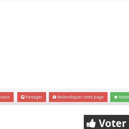
voris
Partager
Revendiquer cette page
Mettr
Voter