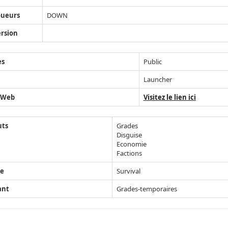
oueurs
DOWN
rsion
ès
Public
Launcher
 Web
Visitez le lien ici
uts
Grades
Disguise
Economie
Factions
e
Survival
ant
Grades-temporaires