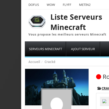
DOFUS
WOW
FLYFF
METIN2
Liste Serveurs
Minecraft
Vous propose les meilleurs serveurs Minecraft
SERVEURS MINECRAFT
AJOUT SERVEUR
Accueil
Cracké
Ro
CRA