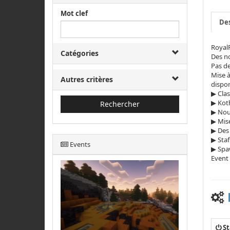
Mot clef
Des
RoyalF
Catégories
Des no
Pas d
Mise à
Autres critères
dispo
▶ Cla
▶ Kot
Rechercher
▶ Nouv
▶ Mis
▶ Des 
▶ Staf
Events
▶ Spa
Event 
St