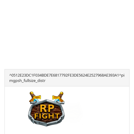
^0512E23DC1F034BDE7E6817792FE3DE5624E2527968AE393A1^pi
mgpsh_fullsize_distr