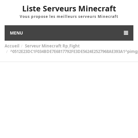
Liste Serveurs Minecraft
Vous propose les meilleurs serveurs Minecraft
MENU
Accueil
Serveur Minecraft Rp_Fight
^0512E23DC1F034BDE7E6817792FE3DE5624E2527968AE393A1^pimgps