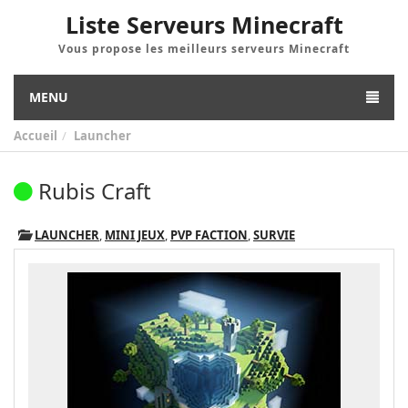
Liste Serveurs Minecraft
Vous propose les meilleurs serveurs Minecraft
MENU
Accueil
Launcher
Rubis Craft
LAUNCHER
,
MINI JEUX
,
PVP FACTION
,
SURVIE