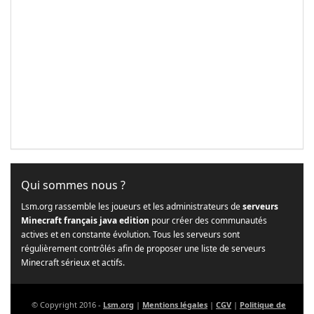
Qui sommes nous ?
Lsm.org rassemble les joueurs et les administrateurs de
serveurs
Minecraft français java edition
pour créer des communautés
actives et en constante évolution. Tous les serveurs sont
régulièrement contrôlés afin de proposer une liste de serveurs
Minecraft sérieux et actifs.
© Copyright 2016 -
Lsm.org
|
Mentions légales
|
CGV
|
Politique de