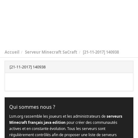
Accueil
Serveur Minecraft SaCraft
[21-11-2017] 140938
[21-11-2017] 140938
Qui sommes nous ?
Lsm.org rassemble les joueurs et les administrateurs de
serveurs
Minecraft français java edition
pour créer des communautés
actives et en constante évolution. Tous les serveurs sont
régulièrement contrôlés afin de proposer une liste de serveurs