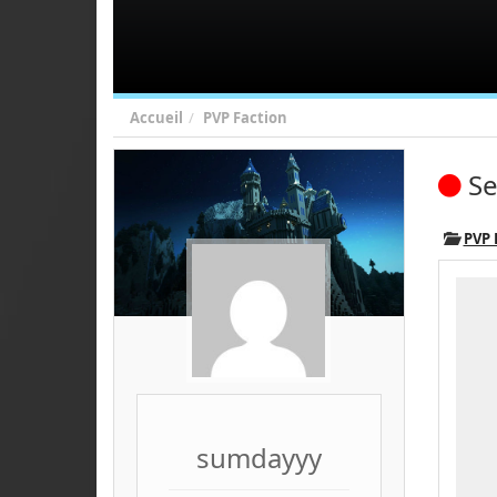
Accueil
PVP Faction
Se
PVP
sumdayyy