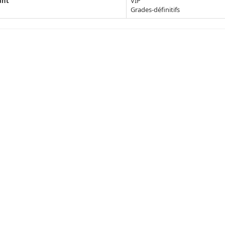
ant
VIP
Grades-définitifs