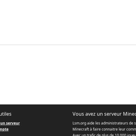
utiles
Vous avez un serveur Minec
 un serveur
Lsm.org aide les administrateurs de 
mpte
Minecraft à faire connaitre leur com
Avec un trafic de plus de 10.000 joue