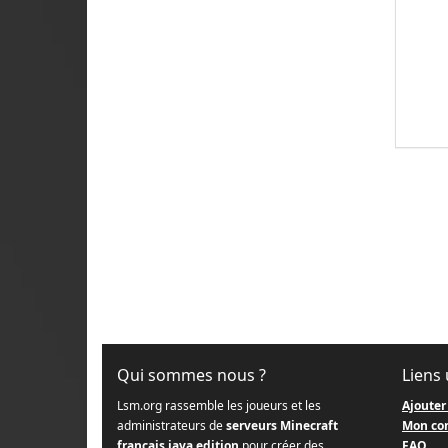
Qui sommes nous ?
Liens 
Lsm.org rassemble les joueurs et les
Ajouter
administrateurs de
serveurs Minecraft
Mon co
français java edition
pour créer des
FAQ