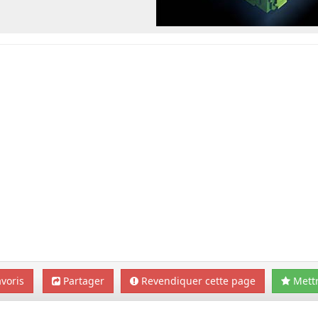
voris
Partager
Revendiquer cette page
Mettr