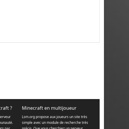
raft ?
Minecraft en multijoueur
serveur
Lsm.org propose aux joueurs un site très
munauté.
simple avec un module de recherche très
urs par
précis. Que vous cherchiez un serveur