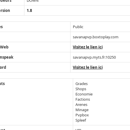
oueurs
DOWN
rsion
1.8
ès
Public
savanapvp.boxtoplay.com
 Web
Visitez le lien ici
mspeak
savanapvp.myts.fr:10250
ord
Visitez le lien ici
uts
Grades
Shops
Economie
Factions
Arenes
Minage
Pvpbox
Spleef