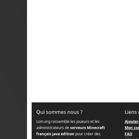
Qui sommes nous ?
Liens 
Lsm.org rassemble les joueurs et les
Ajouter
administrateurs de
serveurs Minecraft
Mon co
français java edition
pour créer des
FAQ