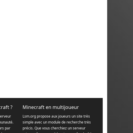
raft ?
Minecraft en multijoueur
serveur
Lsm.org propose aux joueurs un site très
munauté.
simple avec un module de recherche très
urs par
précis. Que vous cherchiez un serveur