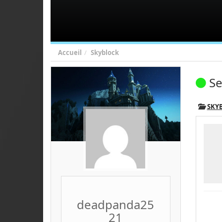
Accueil
Skyblock
Se
SKY
deadpanda25
21