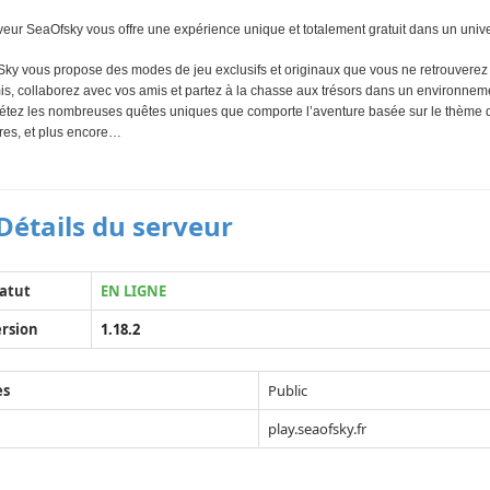
veur SeaOfsky vous offre une expérience unique et totalement gratuit dans un unive
ky vous propose des modes de jeu exclusifs et originaux que vous ne retrouverez q
s, collaborez avec vos amis et partez à la chasse aux trésors dans un environnemen
tez les nombreuses quêtes uniques que comporte l’aventure basée sur le thème des 
tres, et plus encore…
Détails du serveur
atut
EN LIGNE
rsion
1.18.2
ès
Public
play.seaofsky.fr