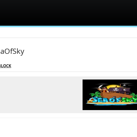
aOfSky
BLOCK