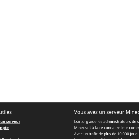
utiles
Vous avez un serveur Minec
 un serveur
Lsm.org aide les administrateurs de 
mpte
Minecraft à faire connaitre leur com
Avec un trafic de plus de 10.000 joue