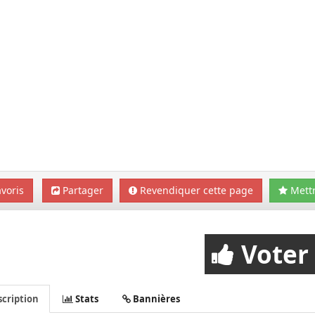
voris
Partager
Revendiquer cette page
Mettr
Voter
cription
Stats
Bannières