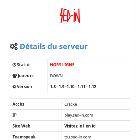
Détails du serveur
Statut
HORS LIGNE
Joueurs
DOWN
Version
1.8 - 1.9 -1.10 - 1.11 - 1.12
Accès
Cracké
IP
play.sed-in.com
Site Web
Visitez le lien ici
Teamspeak
ts3.sed-in.com