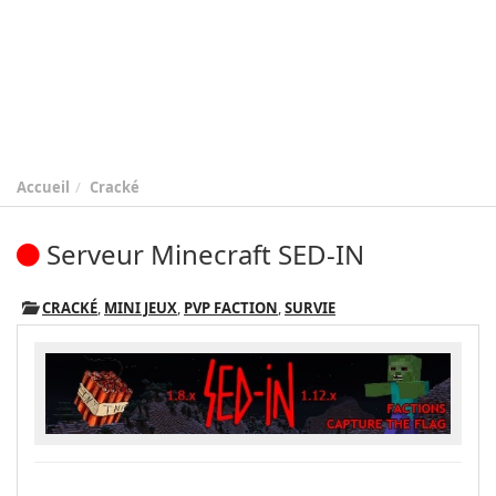
Accueil
Cracké
Serveur Minecraft SED-IN
CRACKÉ
,
MINI JEUX
,
PVP FACTION
,
SURVIE