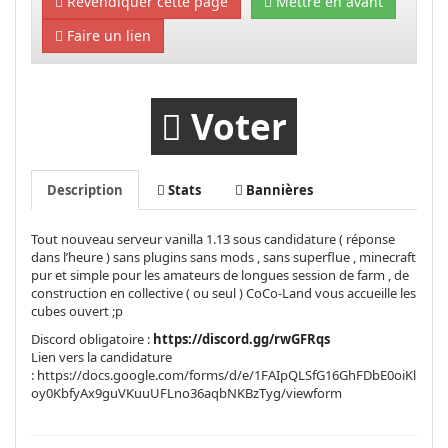
Revendiquer cette page
Mettre en avant
Faire un lien
Voter
Description
Stats
Bannières
Tout nouveau serveur vanilla 1.13 sous candidature ( réponse
dans l’heure ) sans plugins sans mods , sans superflue , minecraft
pur et simple pour les amateurs de longues session de farm , de
construction en collective ( ou seul ) CoCo-Land vous accueille les
cubes ouvert ;p
Discord obligatoire :
https://discord.gg/rwGFRqs
Lien vers la candidature
: https://docs.google.com/forms/d/e/1FAIpQLSfG16GhFDbE0oiKl
oy0KbfyAx9guVKuuUFLno36aqbNKBzTyg/viewform