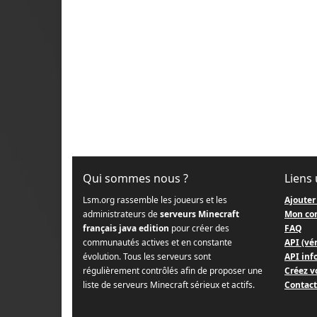
Qui sommes nous ?
Liens 
Lsm.org rassemble les joueurs et les
Ajouter
administrateurs de
serveurs Minecraft
Mon co
français java edition
pour créer des
FAQ
communautés actives et en constante
API (vér
évolution. Tous les serveurs sont
API info
régulièrement contrôlés afin de proposer une
Créez v
liste de serveurs Minecraft sérieux et actifs.
Contact