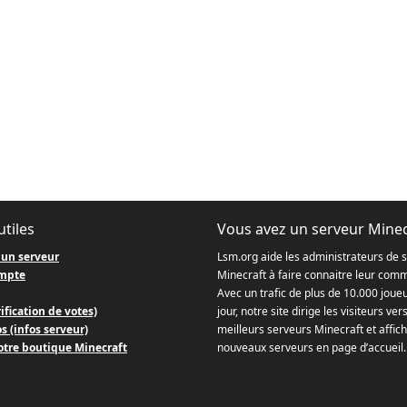
utiles
Vous avez un serveur Minec
 un serveur
Lsm.org aide les administrateurs de 
mpte
Minecraft à faire connaitre leur com
Avec un trafic de plus de 10.000 joue
ification de votes)
jour, notre site dirige les visiteurs ver
s (infos serveur)
meilleurs serveurs Minecraft et affich
otre boutique Minecraft
nouveaux serveurs en page d’accueil.