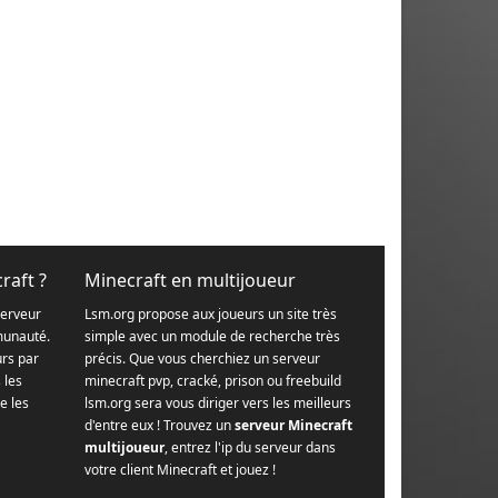
raft ?
Minecraft en multijoueur
serveur
Lsm.org propose aux joueurs un site très
munauté.
simple avec un module de recherche très
urs par
précis. Que vous cherchiez un serveur
s les
minecraft pvp, cracké, prison ou freebuild
e les
lsm.org sera vous diriger vers les meilleurs
d'entre eux ! Trouvez un
serveur Minecraft
multijoueur
, entrez l'ip du serveur dans
votre client Minecraft et jouez !