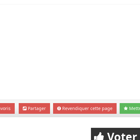
voris
Partager
Revendiquer cette page
Mettr
Voter