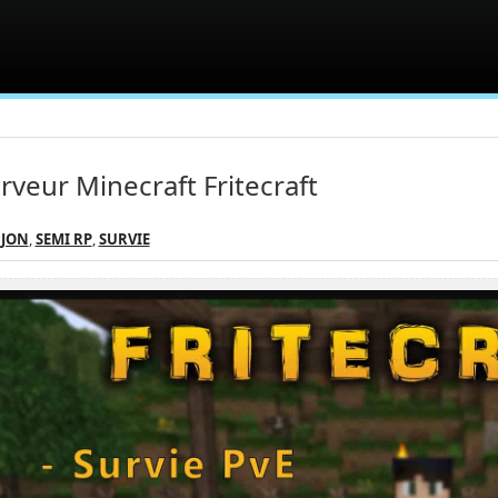
rveur Minecraft Fritecraft
JON
,
SEMI RP
,
SURVIE