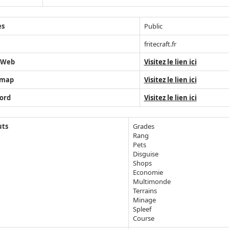
ès
Public
fritecraft.fr
 Web
Visitez le lien ici
map
Visitez le lien ici
ord
Visitez le lien ici
uts
Grades
Rang
Pets
Disguise
Shops
Economie
Multimonde
Terrains
Minage
Spleef
Course