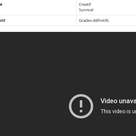
e
Creatif
Survival
ant
Grades-définitifs