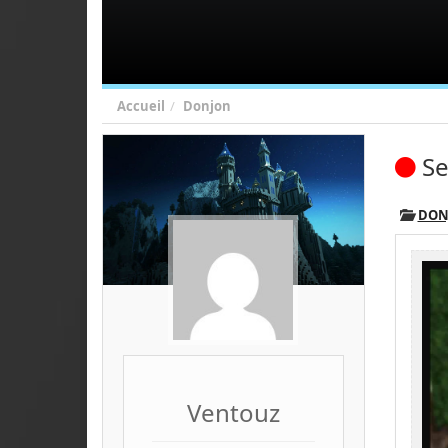
Accueil
Donjon
Se
DON
Ventouz