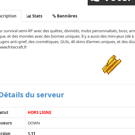
cription
Stats
Bannières
r survival semi-RP avec des quêtes, divinités, mobs personnalisés, boss,
ue, et des mondes avec des biomes uniques. Il y a aussi des mini-jeux (dé à 
ugins anti-grief, des cosmétiques, GUIs, 40 skins d’armes uniques, et des d
 www.fritecraft.fr
Détails du serveur
atut
HORS LIGNE
oueurs
DOWN
rsion
1.11