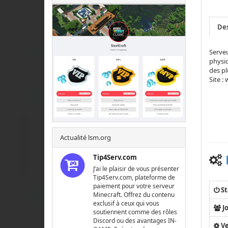
Des
Serveu
physiq
des pl
Site :
Actualité lsm.org
Tip4Serv.com
J’ai le plaisir de vous présenter
Tip4Serv.com, plateforme de
paiement pour votre serveur
St
Minecraft. Offrez du contenu
exclusif à ceux qui vous
J
soutiennent comme des rôles
Discord ou des avantages IN-
Ve