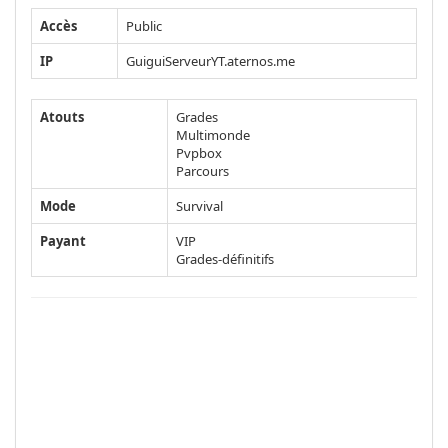
Accès
Public
IP
GuiguiServeurYT.aternos.me
Atouts
Grades
Multimonde
Pvpbox
Parcours
Mode
Survival
Payant
VIP
Grades-définitifs