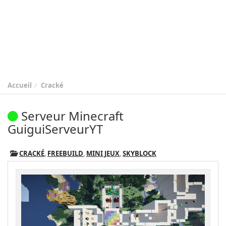
Accueil
Cracké
Serveur Minecraft
GuiguiServeurYT
CRACKÉ
,
FREEBUILD
,
MINI JEUX
,
SKYBLOCK