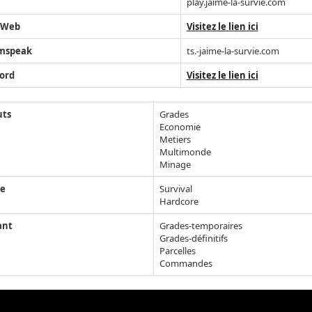
play.jaime-la-survie.com
 Web
Visitez le lien ici
mspeak
ts.-jaime-la-survie.com
ord
Visitez le lien ici
uts
Grades
Economie
Metiers
Multimonde
Minage
e
Survival
Hardcore
ant
Grades-temporaires
Grades-définitifs
Parcelles
Commandes