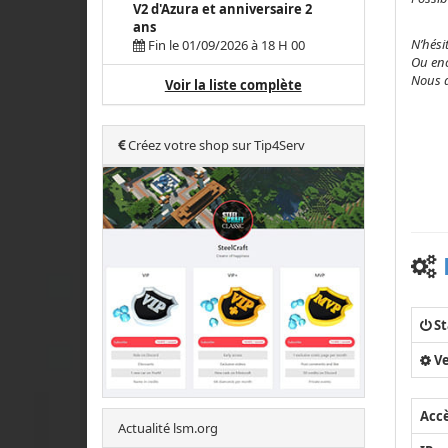
V2 d'Azura et anniversaire 2
ans
N’hési
Fin le 01/09/2026 à 18 H 00
Ou enc
Nous a
Voir la liste complète
Créez votre shop sur Tip4Serv
St
Ve
Acc
Actualité lsm.org