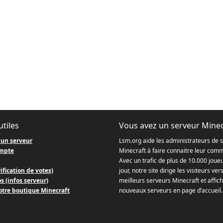
utiles
Vous avez un serveur Minec
 un serveur
Lsm.org aide les administrateurs de 
mpte
Minecraft à faire connaitre leur com
Avec un trafic de plus de 10.000 joue
ification de votes)
jour, notre site dirige les visiteurs ver
s (infos serveur)
meilleurs serveurs Minecraft et affich
otre boutique Minecraft
nouveaux serveurs en page d’accueil.