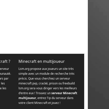
raft ?
Minecraft en multijoueur
serveur
Lsm.org propose aux joueurs un site très
munauté.
simple avec un module de recherche très
urs par
précis. Que vous cherchiez un serveur
s les
minecraft pvp, cracké, prison ou freebuild
e les
lsm.org sera vous diriger vers les meilleurs
d'entre eux ! Trouvez un
serveur Minecraft
multijoueur
, entrez l'ip du serveur dans
votre client Minecraft et jouez !