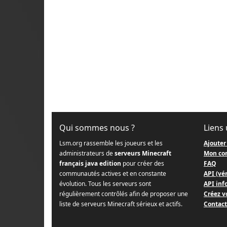
Qui sommes nous ?
Liens 
Lsm.org rassemble les joueurs et les
Ajouter
administrateurs de
serveurs Minecraft
Mon co
français java edition
pour créer des
FAQ
communautés actives et en constante
API (vér
évolution. Tous les serveurs sont
API info
régulièrement contrôlés afin de proposer une
Créez v
liste de serveurs Minecraft sérieux et actifs.
Contact