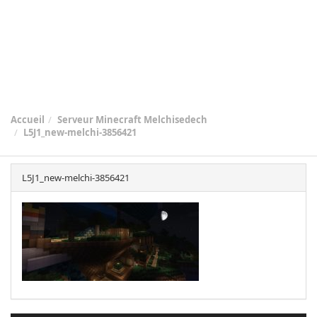
Accueil
Serveur Minecraft Melchisedech
L5J1_new-melchi-3856421
L5J1_new-melchi-3856421