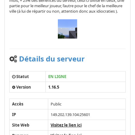
mois, + 25% des Bénéfices du serveur, celui ci divisé en deux, une
partie pour le meilleur joueur, l’autre pour le chef de la meilleure
ville (à lui de répartir ou non, attention donc aux idiocraties ).
Détails du serveur
Statut
EN LIGNE
Version
1.16.5
Accès
Public
IP
149.202.139.104:25601
Site Web
Visitez le lien ici