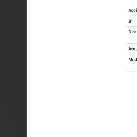
Acc
IP
Disc
Ato
Mod