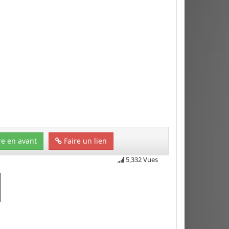
e en avant
Faire un lien
5,332 Vues