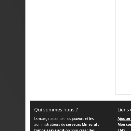
Qui sommes nous ?
Liens 
Lsm.org rassemble les joueurs et les
Ajouter
administrateurs de
serveurs Minecraft
Mon co
français java edition
pour créer des
FAQ