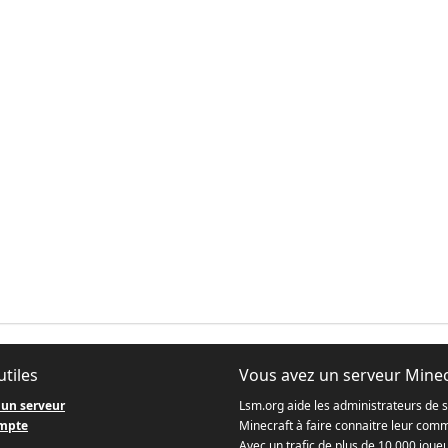
utiles
Vous avez un serveur Minec
 un serveur
Lsm.org aide les administrateurs de 
mpte
Minecraft à faire connaitre leur com
Avec un trafic de plus de 10.000 joue