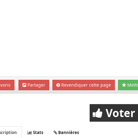
voris
Partager
Revendiquer cette page
Mettr
Voter
cription
Stats
Bannières