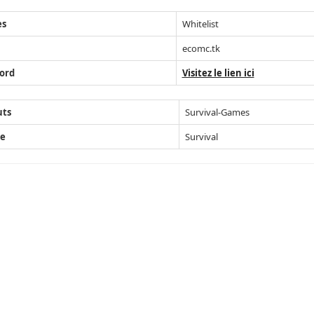
ès
Whitelist
ecomc.tk
ord
Visitez le lien ici
uts
Survival-Games
e
Survival