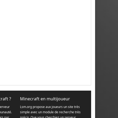
raft ?
Minecraft en multijoueur
serveur
Lsm.org propose aux joueurs un site très
munauté.
simple avec un module de recherche très
urs par
précis. Que vous cherchiez un serveur