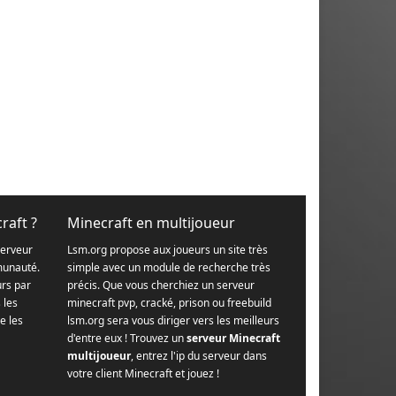
raft ?
Minecraft en multijoueur
serveur
Lsm.org propose aux joueurs un site très
munauté.
simple avec un module de recherche très
urs par
précis. Que vous cherchiez un serveur
s les
minecraft pvp, cracké, prison ou freebuild
e les
lsm.org sera vous diriger vers les meilleurs
d'entre eux ! Trouvez un
serveur Minecraft
multijoueur
, entrez l'ip du serveur dans
votre client Minecraft et jouez !