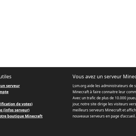
utiles
Vous avez un serveur Minec
 un serveur
Lsm.org aide les administrateurs de 
mpte
Minecraft à faire connaitre leur com
Avec un trafic de plus de 10.000 joue
ification de votes)
jour, notre site dirige les visiteurs ver
s (infos serveur)
meilleurs serveurs Minecraft et affich
otre boutique Minecraft
nouveaux serveurs en page d’accueil.