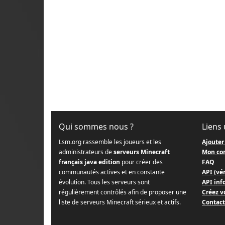
Qui sommes nous ?
Liens 
Lsm.org rassemble les joueurs et les
Ajouter
administrateurs de
serveurs Minecraft
Mon co
français java edition
pour créer des
FAQ
communautés actives et en constante
API (vér
évolution. Tous les serveurs sont
API info
régulièrement contrôlés afin de proposer une
Créez v
liste de serveurs Minecraft sérieux et actifs.
Contact