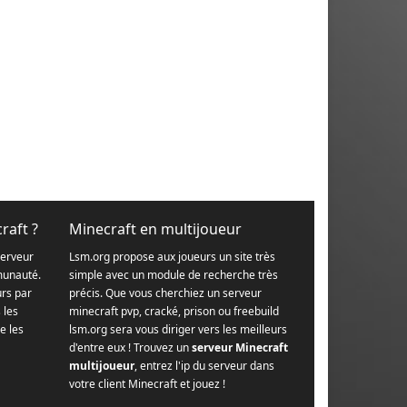
raft ?
Minecraft en multijoueur
serveur
Lsm.org propose aux joueurs un site très
munauté.
simple avec un module de recherche très
urs par
précis. Que vous cherchiez un serveur
s les
minecraft pvp, cracké, prison ou freebuild
e les
lsm.org sera vous diriger vers les meilleurs
d'entre eux ! Trouvez un
serveur Minecraft
multijoueur
, entrez l'ip du serveur dans
votre client Minecraft et jouez !