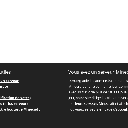
utiles
Vous avez un serveur Minec
 un serveur
Lsm.org aide les administrateurs de 
mpte
Minecraft à faire connaitre leur com
Avec un trafic de plus de 10.000 joue
ification de votes)
jour, notre site dirige les visiteurs ver
s (infos serveur)
meilleurs serveurs Minecraft et affich
otre boutique Minecraft
nouveaux serveurs en page d’accueil.