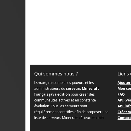
Qui sommes nous ?
Liens 
Lsm.org rassemble les joueurs et les
Ajouter
administrateurs de
serveurs Minecraft
Mon co
français java edition
pour créer des
FAQ
communautés actives et en constante
API (vér
évolution. Tous les serveurs sont
API info
régulièrement contrôlés afin de proposer une
Créez v
liste de serveurs Minecraft sérieux et actifs.
Contact