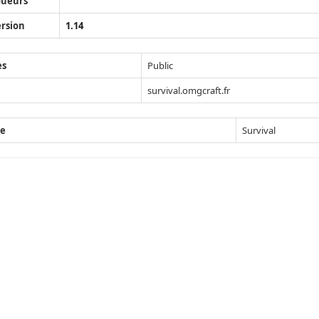
oueurs
rsion
1.14
ès
Public
survival.omgcraft.fr
e
Survival