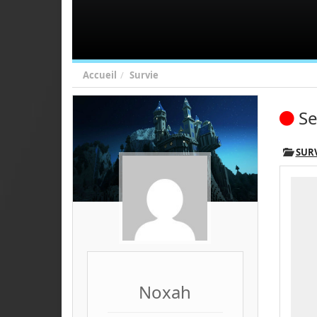
Accueil
Survie
Se
SUR
Noxah