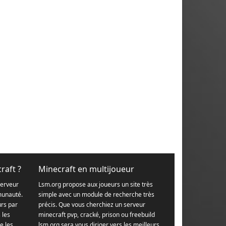
raft ?
Minecraft en multijoueur
serveur
Lsm.org propose aux joueurs un site très
munauté.
simple avec un module de recherche très
urs par
précis. Que vous cherchiez un serveur
s les
minecraft pvp, cracké, prison ou freebuild
e les
lsm.org sera vous diriger vers les meilleurs