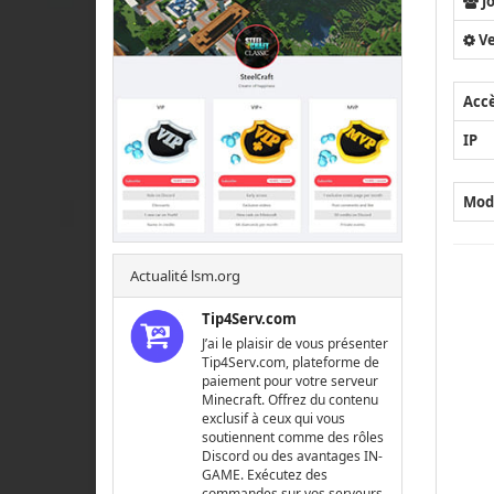
J
Ve
Acc
IP
Mod
Actualité lsm.org
Tip4Serv.com
J’ai le plaisir de vous présenter
Tip4Serv.com, plateforme de
paiement pour votre serveur
Minecraft. Offrez du contenu
exclusif à ceux qui vous
soutiennent comme des rôles
Discord ou des avantages IN-
GAME. Exécutez des
commandes sur vos serveurs