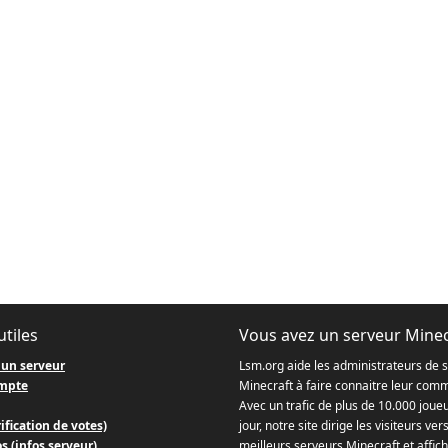
utiles
Vous avez un serveur Minec
 un serveur
Lsm.org aide les administrateurs de 
mpte
Minecraft à faire connaitre leur com
Avec un trafic de plus de 10.000 joue
ification de votes)
jour, notre site dirige les visiteurs ver
s (infos serveur)
meilleurs serveurs Minecraft et affich