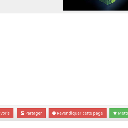
voris
Partager
Revendiquer cette page
Mettr