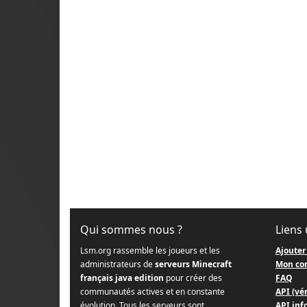
Qui sommes nous ?
Liens 
Lsm.org rassemble les joueurs et les
Ajouter
administrateurs de
serveurs Minecraft
Mon co
français java edition
pour créer des
FAQ
communautés actives et en constante
API (vér
évolution. Tous les serveurs sont
API info