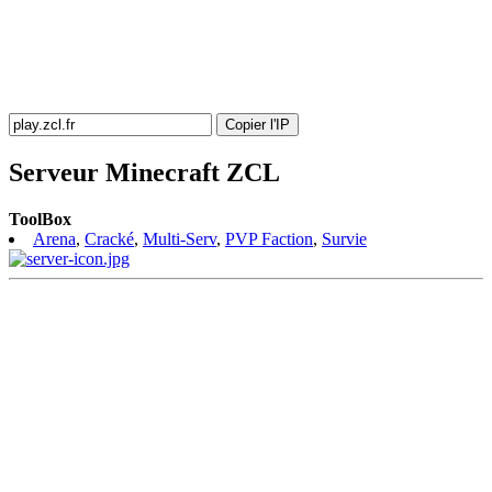
Copier l'IP
Serveur Minecraft ZCL
ToolBox
Arena
,
Cracké
,
Multi-Serv
,
PVP Faction
,
Survie