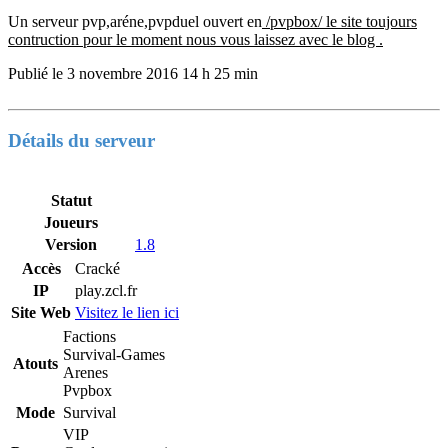
Un serveur pvp,aréne,pvpduel ouvert en
/pvpbox/ le site toujours
contruction pour le moment nous vous laissez avec le blog .
Publié le
3 novembre 2016 14 h 25 min
Détails du serveur
Statut
Joueurs
Version
1.8
Accès
Cracké
IP
play.zcl.fr
Site Web
Visitez le lien ici
Factions
Survival-Games
Atouts
Arenes
Pvpbox
Mode
Survival
VIP