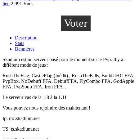
lien
2,991 Vues
Voter
Description
Stats
Bannières
Skadium est un serveur basé pour le moment sur le Pvp. Il y a
différent mode de jeux:
RushTheFlag, CastleFlag (Inédit) , RushTheKills, BuildUHC FFA,
PvpBox, NoDebuff FFA, DebuffFFA, FlyCombo FFA, GodApple
FFA, PvpSoup FFA, Iron FFA…
Le serveur vas de la 1.8 à la 1.11
Vous pouvez nous rejoindre dès maintenant !
Ip: mc.skadium.net
TS: ts.skadium.net