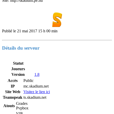
Site: http://skadium.pe.hu
Publié le
21 mai 2017 15 h 00 min
Détails du serveur
Statut
Joueurs
Version
1.8
Accès
Public
IP
mc.skadium.net
Site Web
Visitez le lien ici
Teamspeak
ts.skadium.net
Grades
Atouts
Pvpbox
VIP