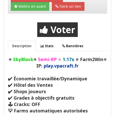
Mettre en avant
Faire un lien
Voter
Description
Stats
Bannières
⭐
SkyBlock
⭐
Semi-RP
⭐
1.17x
⭐
Farm2Win
⭐
IP:
play.vpacraft.fr
✔️ Économie travaillée/Dynamique
✔️ Hôtel des Ventes
✔️ Shops joueurs
✔️ Grades à objectifs gratuits
🕹️ Cracks: OFF
💡 Farms automatiques autorisées