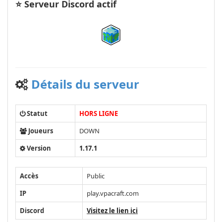
⭐ Serveur Discord actif
Détails du serveur
Statut
HORS LIGNE
Joueurs
DOWN
Version
1.17.1
Accès
Public
IP
play.vpacraft.com
Discord
Visitez le lien ici