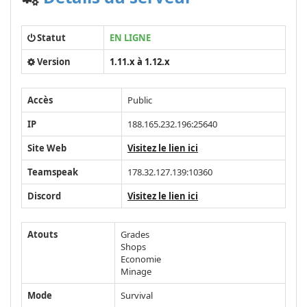
Statut
EN LIGNE
Version
1.11.x à 1.12.x
Accès
Public
IP
188.165.232.196:25640
Site Web
Visitez le lien ici
Teamspeak
178.32.127.139:10360
Discord
Visitez le lien ici
Atouts
Grades
Shops
Economie
Minage
Mode
Survival