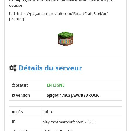
decision.
[url=https://play.mc-smartcraft.com/]SmartCraft Site[/url]
[/center]
Détails du serveur
Statut
EN LIGNE
Version
Spigot 1.19.3 JAVA/BEDROCK
Accès
Public
IP
play.mc-smartcraft.com:25565