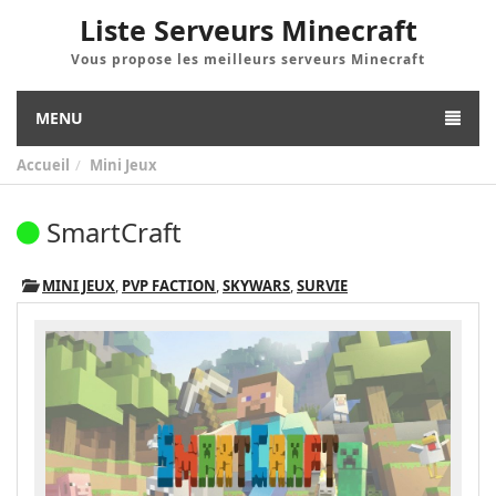
Liste Serveurs Minecraft
Vous propose les meilleurs serveurs Minecraft
MENU
Accueil
Mini Jeux
SmartCraft
MINI JEUX
,
PVP FACTION
,
SKYWARS
,
SURVIE