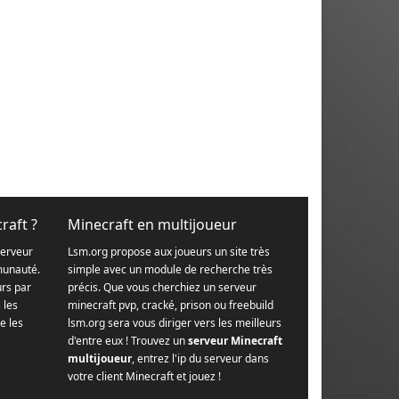
raft ?
Minecraft en multijoueur
serveur
Lsm.org propose aux joueurs un site très
munauté.
simple avec un module de recherche très
urs par
précis. Que vous cherchiez un serveur
s les
minecraft pvp, cracké, prison ou freebuild
e les
lsm.org sera vous diriger vers les meilleurs
d'entre eux ! Trouvez un
serveur Minecraft
multijoueur
, entrez l'ip du serveur dans
votre client Minecraft et jouez !