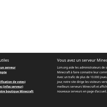
utiles
Vous avez un serveur Minec
 un serveur
Lsm.org aide les administrateurs de 
mpte
Minecraft à faire connaitre leur com
Avec un trafic de plus de 10.000 joue
ification de votes)
jour, notre site dirige les visiteurs ver
s (infos serveur)
meilleurs serveurs Minecraft et affich
otre boutique Minecraft
nouveaux serveurs en page d’accueil.