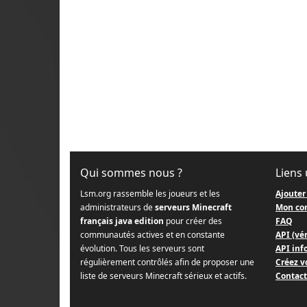
Qui sommes nous ?
Liens 
Lsm.org rassemble les joueurs et les
Ajouter
administrateurs de
serveurs Minecraft
Mon co
français java edition
pour créer des
FAQ
communautés actives et en constante
API (vér
évolution. Tous les serveurs sont
API info
régulièrement contrôlés afin de proposer une
Créez v
liste de serveurs Minecraft sérieux et actifs.
Contact