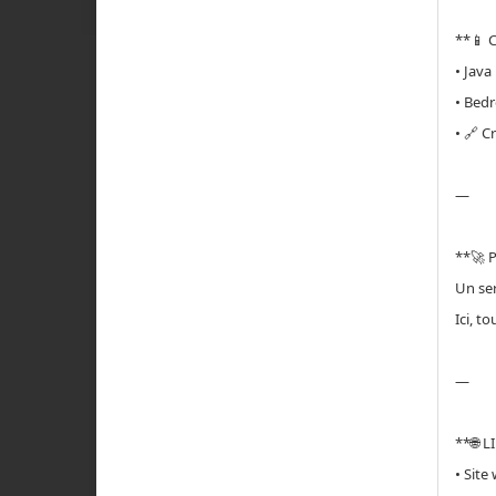
**📱 
• Java
• Bedr
• 🔗 C
—
**🚀 
Un ser
Ici, t
—
**🌐 L
• Site