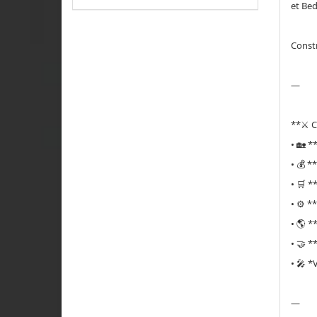
et Bed
Constr
—
**⚔️ 
• 🏡 *
• 💰 *
• 🛒 *
• ⚙️ *
• 🌎 *
• 🤝 
• 🎤 *
—