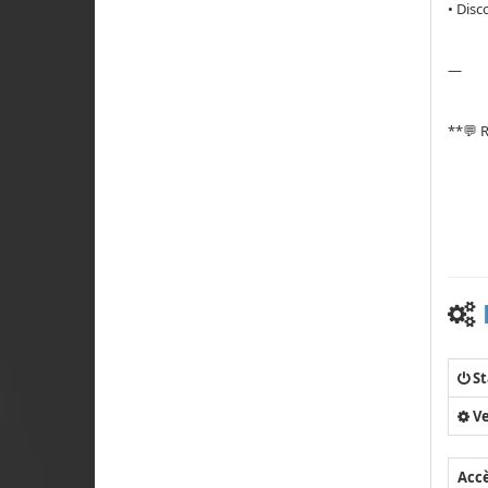
• Disc
—
**💬 
St
Ve
Acc