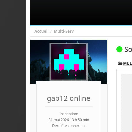
Accueil
Multi-Serv
So
MUL
gab12 online
Inscription:
31 mai 2026 13 h 50 min
Dernière connexion: