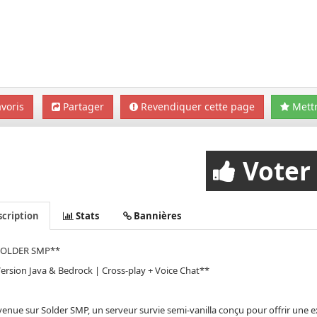
voris
Partager
Revendiquer cette page
Mettr
Voter
cription
Stats
Bannières
SOLDER SMP**
ersion Java & Bedrock | Cross-play + Voice Chat**
enue sur Solder SMP, un serveur survie semi-vanilla conçu pour offrir une e