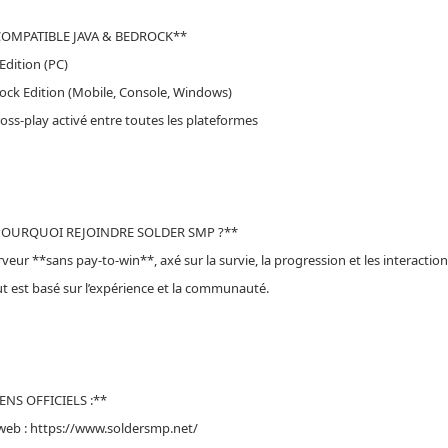
COMPATIBLE JAVA & BEDROCK**
 Edition (PC)
ock Edition (Mobile, Console, Windows)
ross-play activé entre toutes les plateformes
POURQUOI REJOINDRE SOLDER SMP ?**
veur **sans pay-to-win**, axé sur la survie, la progression et les interaction
out est basé sur l’expérience et la communauté.
IENS OFFICIELS :**
 web : https://www.soldersmp.net/