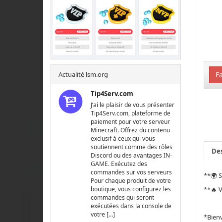
Fa
Actualité lsm.org
Tip4Serv.com
J’ai le plaisir de vous présenter
Tip4Serv.com, plateforme de
paiement pour votre serveur
Minecraft. Offrez du contenu
exclusif à ceux qui vous
soutiennent comme des rôles
Des
Discord ou des avantages IN-
GAME. Exécutez des
commandes sur vos serveurs
**🌍 
Pour chaque produit de votre
**🔥 V
boutique, vous configurez les
commandes qui seront
exécutées dans la console de
votre […]
*Bienv