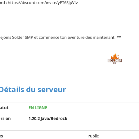
ord : https://discord.com/invite/yFT6SJjWfv
Rejoins Solder SMP et commence ton aventure dès maintenant !**
Détails du serveur
atut
EN LIGNE
rsion
1.20.2 Java/Bedrock
ès
Public