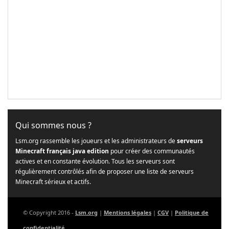
Qui sommes nous ?
Lsm.org rassemble les joueurs et les administrateurs de
serveurs
Minecraft français java edition
pour créer des communautés
actives et en constante évolution. Tous les serveurs sont
régulièrement contrôlés afin de proposer une liste de serveurs
Minecraft sérieux et actifs.
© Copyright 2016 -
Lsm.org
|
Mentions légales
|
CGV
|
Politique de
confidentialité