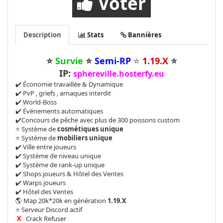
Voter
Description
Stats
Bannières
⭐
Survie
⭐
Semi-RP
⭐
1.19.X
⭐
IP:
sphereville.hosterfy.eu
✔️ Économie travaillée & Dynamique
✔️ PvP , griefs , arnaques interdit
✔️ World-Boss
✔️ Événements automatiques
✔️Concours de pêche avec plus de 300 poissons custom
⭐ Système de
cosmétiques unique
⭐ Système de
mobiliers unique
✔️ Ville entre joueurs
✔️ Système de niveau unique
✔️ Système de rank-up unique
✔️ Shops joueurs & Hôtel des Ventes
✔️ Warps joueurs
✔️ Hôtel des Ventes
🌎 Map 20k*20k en génération
1.19.X
⭐ Serveur Discord actif
X
Crack
Refuser