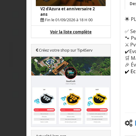
Des
V2 d'Azura et anniversaire 2
ans
🌟 P
Fin le 01/09/2026 à 18 H 00
✅ Se
Voir la liste complète
🐾 P
⚔️ P
Créez votre shop sur Tip4Serv
✔️Ev
🛒 M
🎉 É
✔️ E