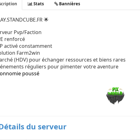
cription
Stats
Bannières
LAY.STANDCUBE.FR
🌟
rveur Pvp/Faction
vE renforcé
vP activé constamment
olution Farm2win
arché (HDV) pour échanger ressources et biens rares
vénements réguliers pour pimenter votre aventure
connomie poussé
Détails du serveur