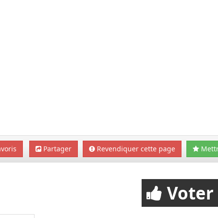
voris
Partager
Revendiquer cette page
Mettr
Voter