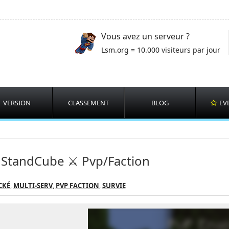
Vous avez un serveur ?
Lsm.org = 10.000 visiteurs par jour
VERSION
CLASSEMENT
BLOG
EV
 StandCube ⚔️ Pvp/Faction
CKÉ
,
MULTI-SERV
,
PVP FACTION
,
SURVIE