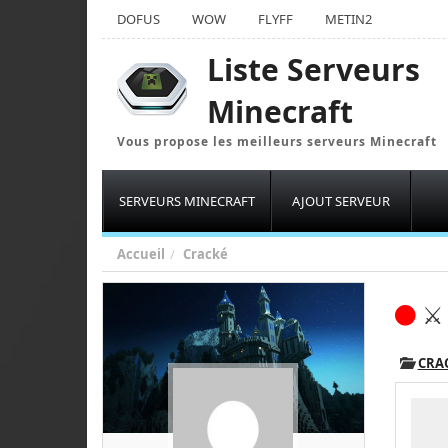
DOFUS
WOW
FLYFF
METIN2
Liste Serveurs
Minecraft
Vous propose les meilleurs serveurs Minecraft
SERVEURS MINECRAFT
AJOUT SERVEUR
Accueil
Cracké
⚔️
CRA