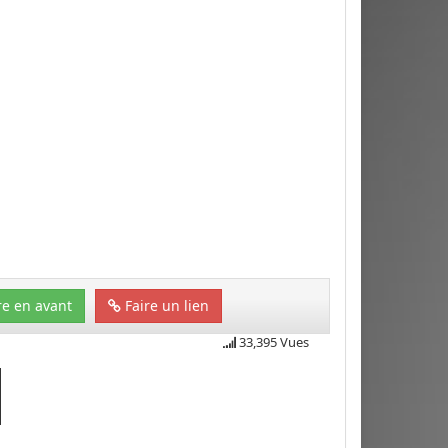
e en avant
Faire un lien
33,395 Vues