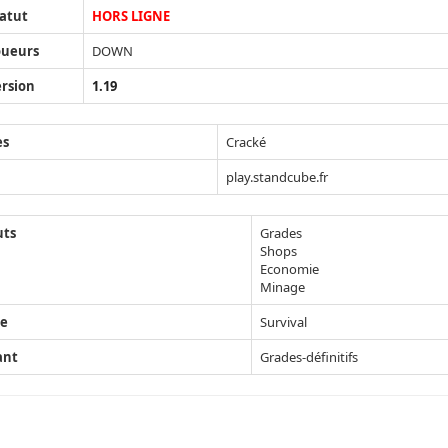
atut
HORS LIGNE
oueurs
DOWN
rsion
1.19
ès
Cracké
play.standcube.fr
uts
Grades
Shops
Economie
Minage
e
Survival
ant
Grades-définitifs