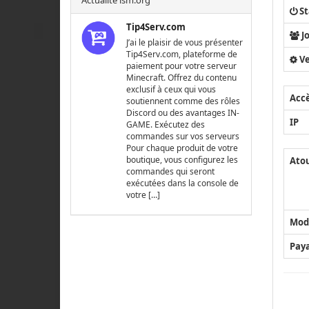
Actualité lsm.org
St
Tip4Serv.com
J
J’ai le plaisir de vous présenter
Tip4Serv.com, plateforme de
Ve
paiement pour votre serveur
Minecraft. Offrez du contenu
exclusif à ceux qui vous
Acc
soutiennent comme des rôles
Discord ou des avantages IN-
IP
GAME. Exécutez des
commandes sur vos serveurs
Pour chaque produit de votre
boutique, vous configurez les
Ato
commandes qui seront
exécutées dans la console de
votre […]
Mod
Pay