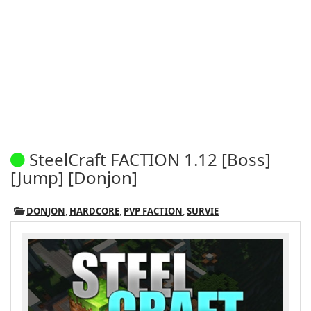
SteelCraft FACTION 1.12 [Boss]
[Jump] [Donjon]
DONJON
,
HARDCORE
,
PVP FACTION
,
SURVIE