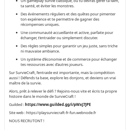
Un gameplay survie classique, où tu devras gérer ta faim,
ta santé, et éviter les monstres.
Des événements réguliers et des quêtes pour pimenter
ton expérience et te permettre de gagner des
récompenses uniques.
Une communauté accueillante et active, parfaite pour
échanger, t’entraider ou simplement discuter.
Des règles simples pour garantir un jeu juste, sans triche
ni mauvaise ambiance.
Un système d’économie et de commerce pour échanger
tes ressources avec d’autres joueurs.
Sur SurvieCraft, l’entraide est importante, mais la compétition
aussi ! Défends ta base, explore les donjons, et deviens un vrai
maître de la survie.
Alors, prêt à relever le défi ? Rejoins-nous vite et écris ta propre
histoire dans le monde de SurvieCraft !
Guilded :
https://www.guilded.gg/i/pWxJ7JPE
Site web : https://playsurviecraft-fr-fun.webnode.fr
NOUS RECRUTONT !