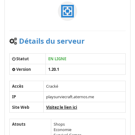
Détails du serveur
Statut
EN LIGNE
Version
1.20.1
Accès
Cracké
IP
playsurviecraft.aternos.me
Site Web
Visitez le lien ici
Atouts
Shops
Economie
Survival-Games