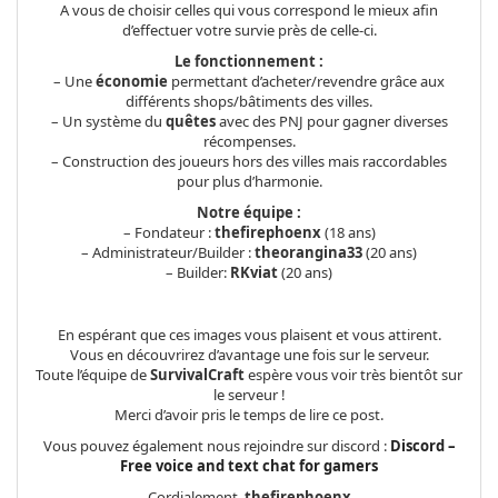
A vous de choisir celles qui vous correspond le mieux afin
d’effectuer votre survie près de celle-ci.
Le fonctionnement :
– Une
économie
permettant d’acheter/revendre grâce aux
différents shops/bâtiments des villes.
– Un système du
quêtes
avec des PNJ pour gagner diverses
récompenses.
– Construction des joueurs hors des villes mais raccordables
pour plus d’harmonie.
Notre équipe :
– Fondateur :
thefirephoenx
(18 ans)
– Administrateur/Builder :
theorangina33
(20 ans)
– Builder:
RKviat
(20 ans)
En espérant que ces images vous plaisent et vous attirent.
Vous en découvrirez d’avantage une fois sur le serveur.
Toute l’équipe de
SurvivalCraft
espère vous voir très bientôt sur
le serveur !
Merci d’avoir pris le temps de lire ce post.
Vous pouvez également nous rejoindre sur discord :
Discord –
Free voice and text chat for gamers
Cordialement,
thefirephoenx