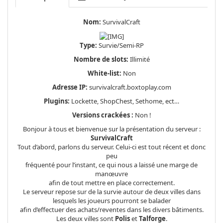
Nom:
SurvivalCraft
Type:
Survie/Semi-RP
Nombre de slots:
Illimité
White-list:
Non
Adresse IP:
survivalcraft.boxtoplay.com
Plugins:
Lockette, ShopChest, Sethome, ect…
Versions crackées :
Non !
Bonjour à tous et bienvenue sur la présentation du serveur :
SurvivalCraft
Tout d’abord, parlons du serveur. Celui-ci est tout récent et donc
peu
fréquenté pour l’instant, ce qui nous a laissé une marge de
manœuvre
afin de tout mettre en place correctement.
Le serveur repose sur de la survie autour de deux villes dans
lesquels les joueurs pourront se balader
afin d’effectuer des achats/reventes dans les divers bâtiments.
Les deux villes sont
Polis
et
Talforge
.