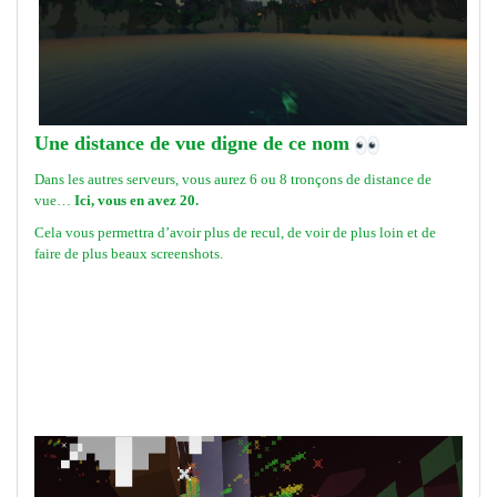
Une distance de vue digne de ce nom
Dans les autres serveurs, vous aurez 6 ou 8 tronçons de distance de
vue…
Ici, vous en avez 20.
Cela vous permettra d’avoir plus de recul, de voir de plus loin et de
faire de plus beaux screenshots.