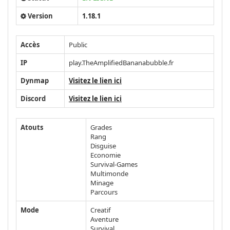
Version
1.18.1
Accès
Public
IP
play.TheAmplifiedBananabubble.fr
Dynmap
Visitez le lien ici
Discord
Visitez le lien ici
Atouts
Grades
Rang
Disguise
Economie
Survival-Games
Multimonde
Minage
Parcours
Mode
Creatif
Aventure
Survival