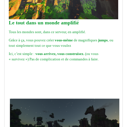
Le tout dans un monde amplifié
Tous les mondes sont, dans ce serveur, en amplifié.
Grâce à ça, vous pouvez créer
vous-même
de magnifiques
jumps
, ou
tout simplement tout ce que vous voulez
Ici, c’est simple :
vous arrivez, vous construisez.
(ou vous
« survivez ») Pas de complication et de commandes à faire.