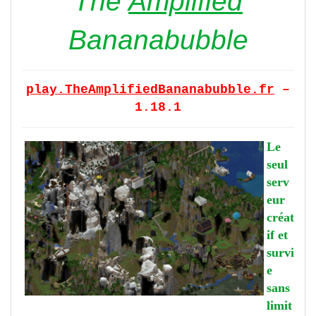
The
Amplified
Bananabubble
play.TheAmplifiedBananabubble.fr
–
1.18.1
Le
seul
serv
eur
créat
if et
survi
e
sans
limit