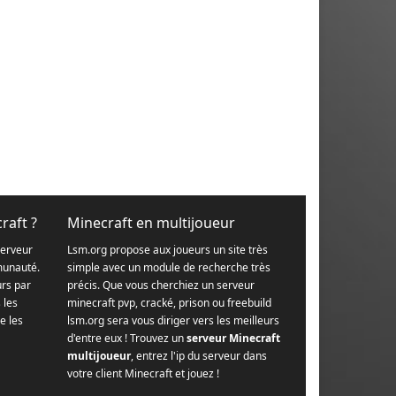
raft ?
Minecraft en multijoueur
serveur
Lsm.org propose aux joueurs un site très
munauté.
simple avec un module de recherche très
urs par
précis. Que vous cherchiez un serveur
s les
minecraft pvp, cracké, prison ou freebuild
e les
lsm.org sera vous diriger vers les meilleurs
d'entre eux ! Trouvez un
serveur Minecraft
multijoueur
, entrez l'ip du serveur dans
votre client Minecraft et jouez !