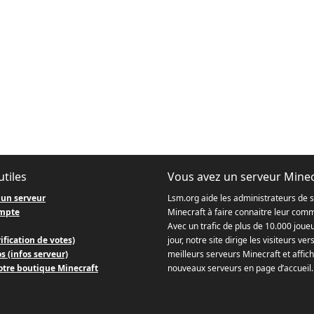
utiles
Vous avez un serveur Minec
 un serveur
Lsm.org aide les administrateurs de 
mpte
Minecraft à faire connaitre leur com
Avec un trafic de plus de 10.000 joue
ification de votes)
jour, notre site dirige les visiteurs ver
s (infos serveur)
meilleurs serveurs Minecraft et affich
otre boutique Minecraft
nouveaux serveurs en page d’accueil.