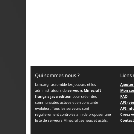
Qui sommes nous ?
Liens 
Lsm.org rassemble les joueurs et les
Ajouter
administrateurs de
serveurs Minecraft
Mon co
français java edition
pour créer des
FAQ
communautés actives et en constante
API (vér
évolution. Tous les serveurs sont
API info
régulièrement contrôlés afin de proposer une
Créez v
liste de serveurs Minecraft sérieux et actifs.
Contact