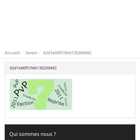
Accueil
Seven
62d1e66f51feb130209492
62d1e66f51feb130209492
Qui sommes nous ?