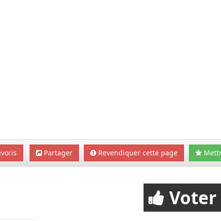
voris
Partager
Revendiquer cette page
Mettr
Voter