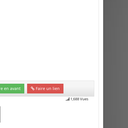
e en avant
Faire un lien
1,688 Vues