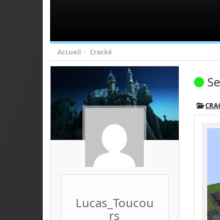
Accueil
Cracké
Se
CRA
Lucas_Toucou
rs