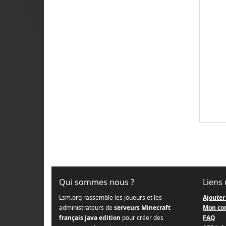
Qui sommes nous ?
Liens 
Lsm.org rassemble les joueurs et les
Ajouter
administrateurs de
serveurs Minecraft
Mon co
français java edition
pour créer des
FAQ