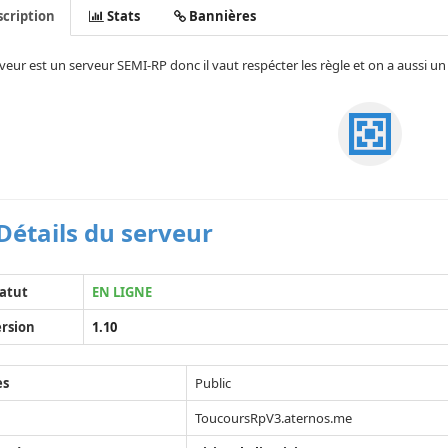
cription
Stats
Bannières
veur est un serveur SEMI-RP donc il vaut respécter les règle et on a aussi un 
Détails du serveur
atut
EN LIGNE
rsion
1.10
ès
Public
ToucoursRpV3.aternos.me