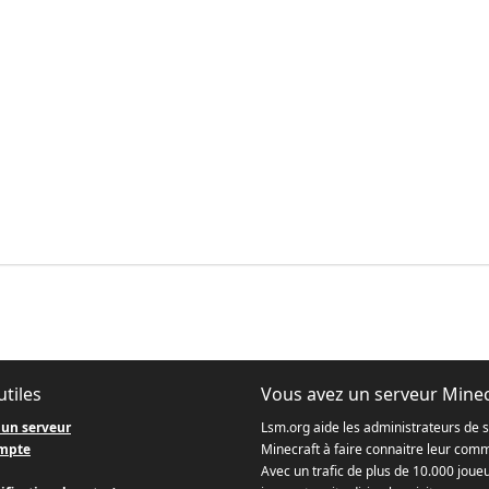
utiles
Vous avez un serveur Minec
 un serveur
Lsm.org aide les administrateurs de 
mpte
Minecraft à faire connaitre leur com
Avec un trafic de plus de 10.000 joue