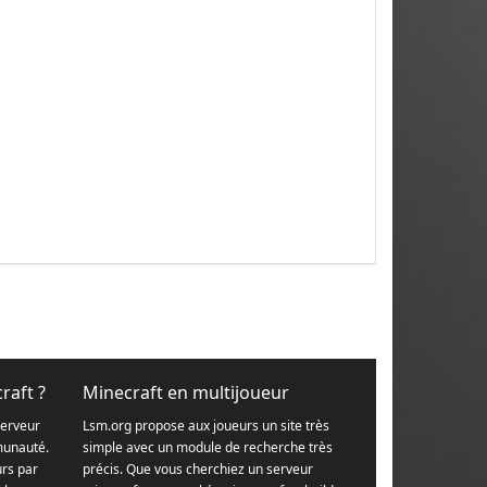
raft ?
Minecraft en multijoueur
serveur
Lsm.org propose aux joueurs un site très
munauté.
simple avec un module de recherche très
urs par
précis. Que vous cherchiez un serveur