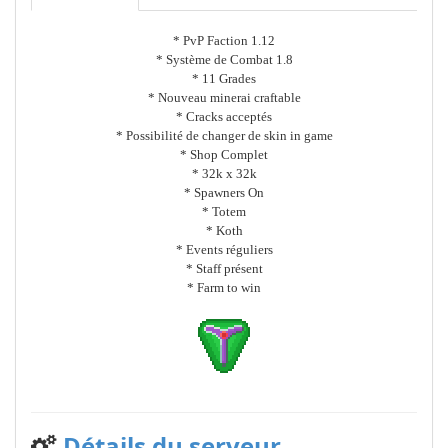
* PvP Faction 1.12
* Système de Combat 1.8
* 11 Grades
* Nouveau minerai craftable
* Cracks acceptés
* Possibilité de changer de skin in game
* Shop Complet
* 32k x 32k
* Spawners On
* Totem
* Koth
* Events réguliers
* Staff présent
* Farm to win
Détails du serveur