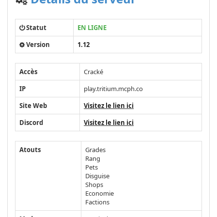
Statut
EN LIGNE
Version
1.12
Accès
Cracké
IP
play.tritium.mcph.co
Site Web
Visitez le lien ici
Discord
Visitez le lien ici
Atouts
Grades
Rang
Pets
Disguise
Shops
Economie
Factions