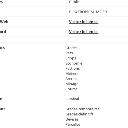
ès
Public
PLAY.TROPICAL-MC.FR
 Web
Visitez le lien ici
ord
Visitez le lien ici
uts
Grades
Pets
Shops
Economie
Factions
Metiers
Arenes
Minage
Course
e
Survival
ant
Grades-temporaires
Grades-définitifs
Devises
Parcelles