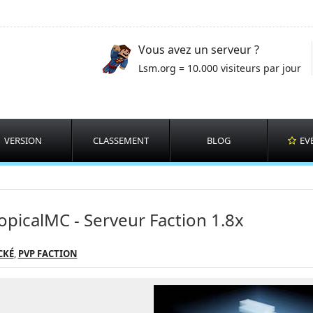
Vous avez un serveur ?
Lsm.org = 10.000 visiteurs par jour
VERSION
CLASSEMENT
BLOG
EV
opicalMC - Serveur Faction 1.8x
CKÉ
,
PVP FACTION