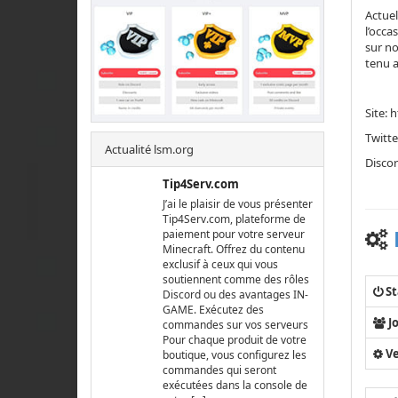
Actuel
l’occa
sur no
tenu a
Site: 
Twitte
Actualité lsm.org
Discor
Tip4Serv.com
J’ai le plaisir de vous présenter
Tip4Serv.com, plateforme de
paiement pour votre serveur
Minecraft. Offrez du contenu
exclusif à ceux qui vous
soutiennent comme des rôles
St
Discord ou des avantages IN-
GAME. Exécutez des
J
commandes sur vos serveurs
Pour chaque produit de votre
Ve
boutique, vous configurez les
commandes qui seront
exécutées dans la console de