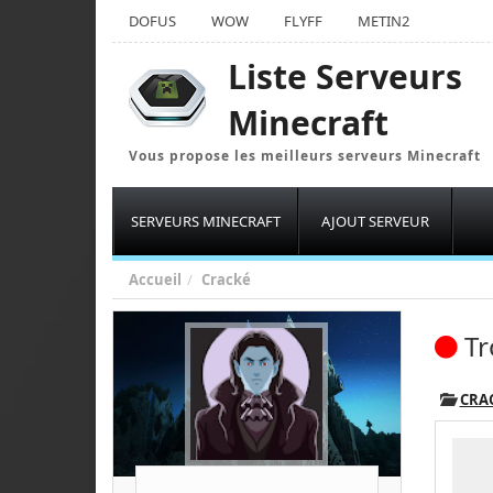
DOFUS
WOW
FLYFF
METIN2
Liste Serveurs
Minecraft
Vous propose les meilleurs serveurs Minecraft
SERVEURS MINECRAFT
AJOUT SERVEUR
Accueil
Cracké
Tr
CRA