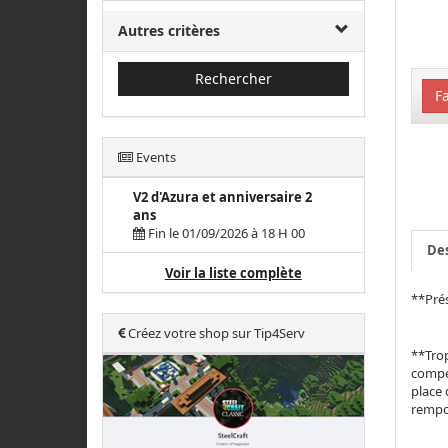
Autres critères
Rechercher
Fa
Events
V2 d'Azura et anniversaire 2
ans
Fin le 01/09/2026 à 18 H 00
Des
Voir la liste complète
**Prés
Créez votre shop sur Tip4Serv
**Trop
compét
place 
rempor