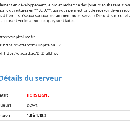
lement en développement, le projet recherche des joueurs souhaitant s’inves
sion d’ouvertures en **BETA**, qui vous permettront de recevoir divers ré
s différents réseaux sociaux, notamment notre serveur Discord, sur lequel 
u courant via les annonces qui y sont faites.
https://tropical-mc.fr/
r: https://twitter.com/TropicalMCFR
d: https://discord.gg/DRDJgfEPwc
Détails du serveur
atut
HORS LIGNE
oueurs
DOWN
rsion
1.8 à 1.18.2