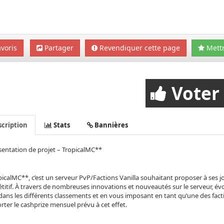
voris
Partager
Revendiquer cette page
Mettr
Voter
cription
Stats
Bannières
entation de projet – TropicalMC**
icalMC**, c’est un serveur PvP/Factions Vanilla souhaitant proposer à ses jo
itif. À travers de nombreuses innovations et nouveautés sur le serveur, évo
dans les différents classements et en vous imposant en tant qu’une des fact
ter le cashprize mensuel prévu à cet effet.