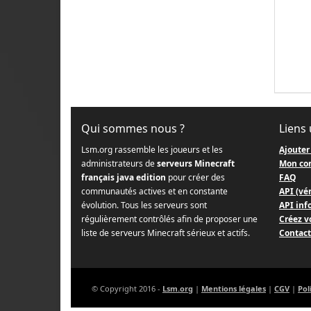
Qui sommes nous ?
Liens 
Lsm.org rassemble les joueurs et les
Ajouter
administrateurs de
serveurs Minecraft
Mon co
français java edition
pour créer des
FAQ
communautés actives et en constante
API (vér
évolution. Tous les serveurs sont
API info
régulièrement contrôlés afin de proposer une
Créez v
liste de serveurs Minecraft sérieux et actifs.
Contact
© Copyright 2016 -
Lsm.org
|
Mentions légales
|
CGV
|
Pol