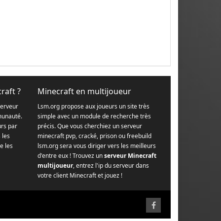
raft ?
Minecraft en multijoueur
serveur
Lsm.org propose aux joueurs un site très
munauté.
simple avec un module de recherche très
urs par
précis. Que vous cherchiez un serveur
s les
minecraft pvp, cracké, prison ou freebuild
e les
lsm.org sera vous diriger vers les meilleurs
d'entre eux ! Trouvez un
serveur Minecraft
multijoueur
, entrez l'ip du serveur dans
votre client Minecraft et jouez !