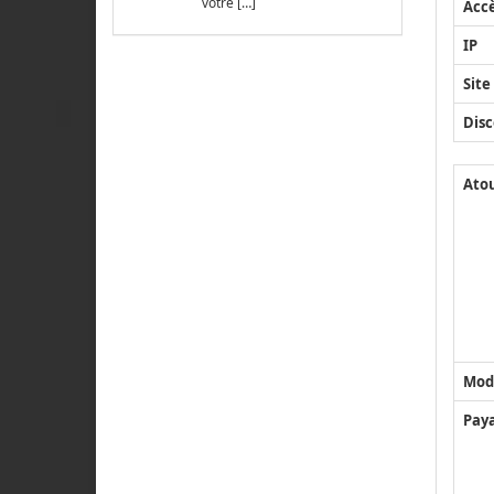
votre […]
Acc
IP
Site
Disc
Ato
Mod
Pay