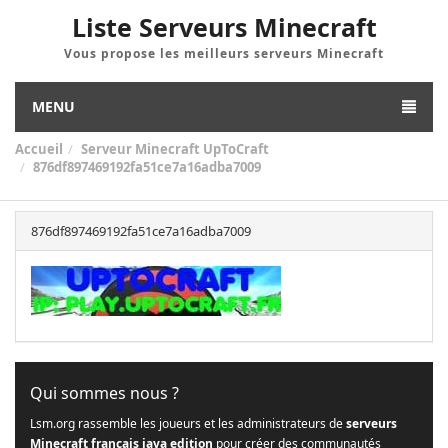
Liste Serveurs Minecraft
Vous propose les meilleurs serveurs Minecraft
MENU
Accueil
Serveur Minecraft UpToCraft
876df897469192fa51ce7a16adba7009
876df897469192fa51ce7a16adba7009
Qui sommes nous ?
Lsm.org rassemble les joueurs et les administrateurs de
serveurs
Minecraft français java edition
pour créer des communautés