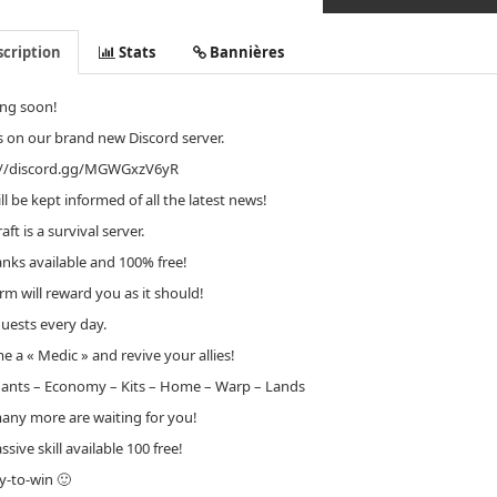
cription
Stats
Bannières
ng soon!
s on our brand new Discord server.
://discord.gg/MGWGxzV6yR
ll be kept informed of all the latest news!
aft is a survival server.
anks available and 100% free!
rm will reward you as it should!
uests every day.
 a « Medic » and revive your allies!
ants – Economy – Kits – Home – Warp – Lands
any more are waiting for you!
ssive skill available 100 free!
y-to-win 🙂