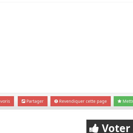
voris
Partager
Revendiquer cette page
Mettr
Voter