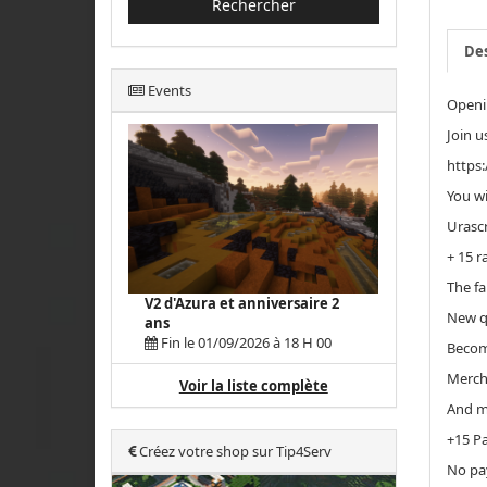
Rechercher
Des
Events
Openi
Join u
https
You wi
Urascr
+ 15 r
The fa
V2 d'Azura et anniversaire 2
New q
ans
Fin le 01/09/2026 à 18 H 00
Become
Merch
Voir la liste complète
And m
+15 Pa
Créez votre shop sur Tip4Serv
No pa