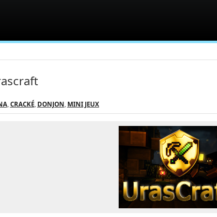
ascraft
NA
,
CRACKÉ
,
DONJON
,
MINI JEUX