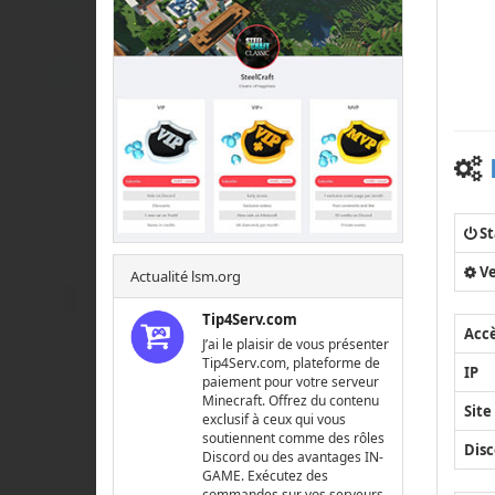
St
Ve
Actualité lsm.org
Tip4Serv.com
Acc
J’ai le plaisir de vous présenter
Tip4Serv.com, plateforme de
IP
paiement pour votre serveur
Minecraft. Offrez du contenu
Site
exclusif à ceux qui vous
soutiennent comme des rôles
Disc
Discord ou des avantages IN-
GAME. Exécutez des
commandes sur vos serveurs