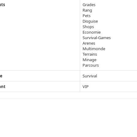
uts
Grades
Rang
Pets
Disguise
Shops
Economie
Survival-Games
Arenes
Multimonde
Terrains
Minage
Parcours
e
Survival
ant
VIP