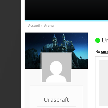
Accueil
Arena
Ur
ARE
Urascraft