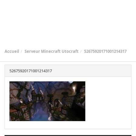
Accueil
Serveur Minecraft Utocraft
52675920171001214317
52675920171001214317