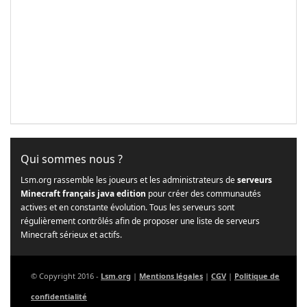
Qui sommes nous ?
Lsm.org rassemble les joueurs et les administrateurs de
serveurs
Minecraft français java edition
pour créer des communautés
actives et en constante évolution. Tous les serveurs sont
régulièrement contrôlés afin de proposer une liste de serveurs
Minecraft sérieux et actifs.
© Copyright 2016 -
Lsm.org
|
Mentions légales
|
CGV
|
Politique de
confidentialité