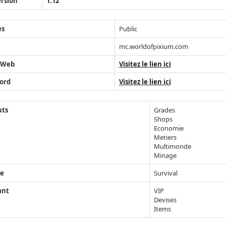
rsion
1.12
ès
Public
mc.worldofpixium.com
 Web
Visitez le lien ici
ord
Visitez le lien ici
uts
Grades
Shops
Economie
Metiers
Multimonde
Minage
e
Survival
ant
VIP
Devises
Items