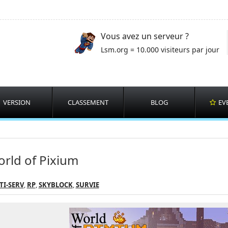
Vous avez un serveur ?
Lsm.org = 10.000 visiteurs par jour
VERSION
CLASSEMENT
BLOG
EV
rld of Pixium
TI-SERV
,
RP
,
SKYBLOCK
,
SURVIE