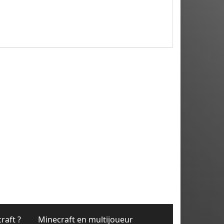
raft ?
Minecraft en multijoueur