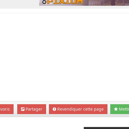
voris
Partager
Revendiquer cette page
Mettr