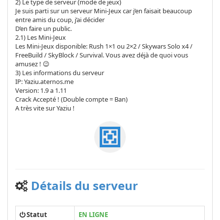
2) Le type de serveur (mode de jeux)
Je suis parti sur un serveur Mini-Jeux car j’en faisait beaucoup
entre amis du coup, j’ai décider
D’en faire un public.
2.1) Les Mini-Jeux
Les Mini-Jeux disponible: Rush 1×1 ou 2×2 / Skywars Solo x4 /
FreeBuild / SkyBlock / Survival. Vous avez déjà de quoi vous
amusez ! 😉
3) Les informations du serveur
IP: Yaziu.aternos.me
Version: 1.9 a 1.11
Crack Accepté ! (Double compte = Ban)
A très vite sur Yaziu !
Détails du serveur
Statut
EN LIGNE