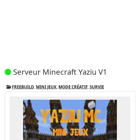
Serveur Minecraft Yaziu V1
FREEBUILD
,
MINI JEUX
,
MODE CRÉATIF
,
SURVIE