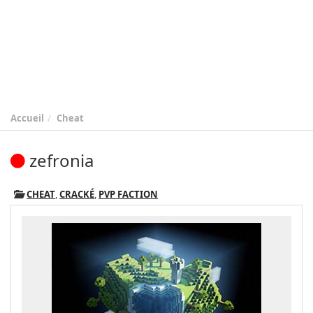
Accueil
Cheat
zefronia
CHEAT
,
CRACKÉ
,
PVP FACTION