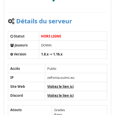
Détails du serveur
Statut
HORS LIGNE
Joueurs
DOWN
Version
1.8.x -> 1.16.x
Accès
Public
IP
zefronia.ouimc.eu
Site Web
Visitez le lien ici
Discord
Visitez le lien ici
Atouts
Grades
Rang