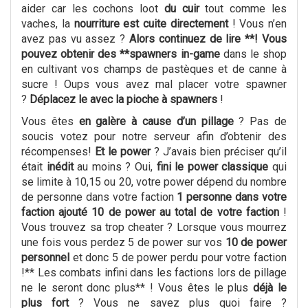
aider car les cochons loot
du cuir
tout comme les
vaches, la
nourriture est cuite directement
! Vous n’en
avez pas vu assez ?
Alors continuez de lire **! Vous
pouvez obtenir des **spawners in-game
dans le shop
en cultivant vos champs de pastèques et de canne à
sucre ! Oups vous avez mal placer votre spawner
?
Déplacez le avec la pioche à spawners
!
Vous êtes
en galère à cause d’un pillage
? Pas de
soucis votez pour notre serveur afin d’obtenir des
récompenses!
Et le power
? J’avais bien préciser qu’il
était
inédit
au moins ? Oui,
fini le power classique
qui
se limite à 10,15 ou 20, votre power dépend du nombre
de personne dans votre faction
1 personne dans votre
faction ajouté 10 de power au total de votre faction
!
Vous trouvez sa trop cheater ? Lorsque vous mourrez
une fois vous perdez 5 de power sur vos
10 de power
personnel
et donc 5 de power perdu pour votre faction
!** Les combats infini dans les factions lors de pillage
ne le seront donc plus** ! Vous êtes le plus
déjà le
plus fort
? Vous ne savez plus quoi faire ?