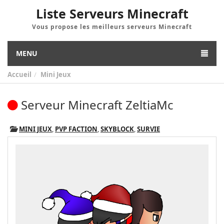
Liste Serveurs Minecraft
Vous propose les meilleurs serveurs Minecraft
MENU
Accueil
Mini Jeux
Serveur Minecraft ZeltiaMc
MINI JEUX
,
PVP FACTION
,
SKYBLOCK
,
SURVIE