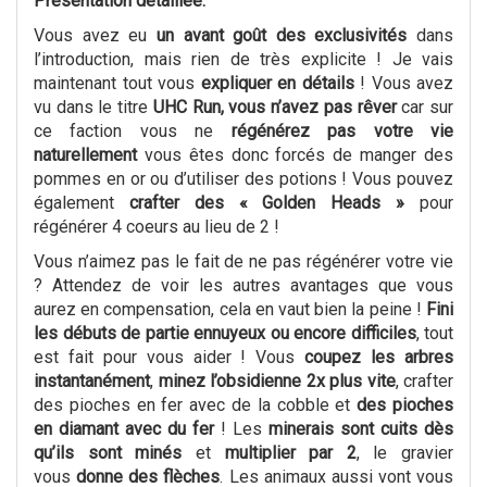
Présentation détaillée:
Vous avez eu
un avant goût des exclusivités
dans
l’introduction, mais rien de très explicite ! Je vais
maintenant tout vous
expliquer en détails
! Vous avez
vu dans le titre
UHC Run, vous n’avez pas rêver
car sur
ce faction vous ne
régénérez pas votre vie
naturellement
vous êtes donc forcés de manger des
pommes en or ou d’utiliser des potions ! Vous pouvez
également
crafter des « Golden Heads »
pour
régénérer 4 coeurs au lieu de 2 !
Vous n’aimez pas le fait de ne pas régénérer votre vie
? Attendez de voir les autres avantages que vous
aurez en compensation, cela en vaut bien la peine !
Fini
les débuts de partie ennuyeux ou encore difficiles
, tout
est fait pour vous aider ! Vous
coupez les arbres
instantanément
,
minez l’obsidienne 2x plus vite
, crafter
des pioches en fer avec de la cobble et
des pioches
en diamant avec du fer
! Les
minerais sont cuits dès
qu’ils sont minés
et
multiplier par 2
, le gravier
vous
donne des flèches
. Les animaux aussi vont vous