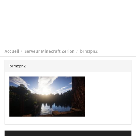
Accueil
Serveur Minecraft Zerion
brmzpnZ
brmzpnZ