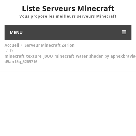
Liste Serveurs Minecraft
Vous propose les meilleurs serveurs Minecraft
MENU
Accueil
Serveur Minecraft Zerion
fr-
minecraft_texture_J0OO_minecraft_water_shader_by_aphexbravia
d5an15q_5269716