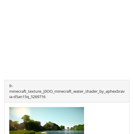
fr-
minecraft_texture_J0OO_minecraft_water_shader_by_aphexbrav
ia-d5an15q_5269716