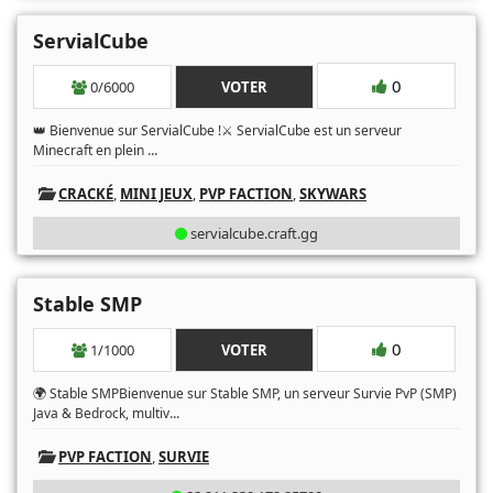
ServialCube
0
0/6000
VOTER
👑 Bienvenue sur ServialCube !⚔️ ServialCube est un serveur
...
Minecraft en plein
CRACKÉ
,
MINI JEUX
,
PVP FACTION
,
SKYWARS
servialcube.craft.gg
Stable SMP
0
1/1000
VOTER
🌍 Stable SMPBienvenue sur Stable SMP, un serveur Survie PvP (SMP)
...
Java & Bedrock, multiv
PVP FACTION
,
SURVIE