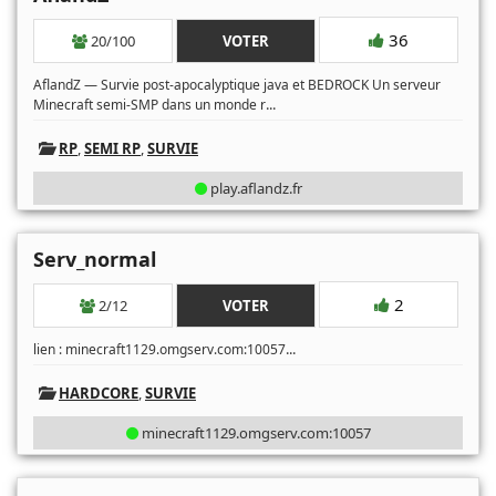
36
20/100
VOTER
AflandZ — Survie post-apocalyptique java et BEDROCK Un serveur
...
Minecraft semi-SMP dans un monde r
RP
,
SEMI RP
,
SURVIE
play.aflandz.fr
Serv_normal
2
2/12
VOTER
...
lien : minecraft1129.omgserv.com:10057
HARDCORE
,
SURVIE
minecraft1129.omgserv.com:10057