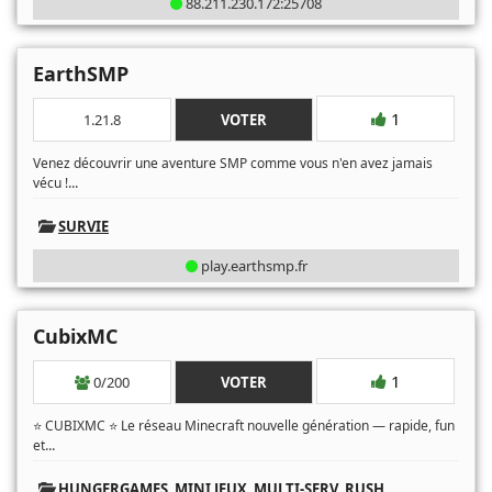
88.211.230.172:25708
EarthSMP
1
1.21.8
VOTER
Venez découvrir une aventure SMP comme vous n'en avez jamais
...
vécu !
SURVIE
play.earthsmp.fr
CubixMC
1
0/200
VOTER
⭐ CUBIXMC ⭐ Le réseau Minecraft nouvelle génération — rapide, fun
...
et
HUNGERGAMES
,
MINI JEUX
,
MULTI-SERV
,
RUSH