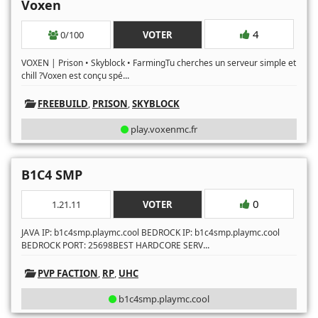
Voxen
4
0/100
VOTER
VOXEN | Prison • Skyblock • FarmingTu cherches un serveur simple et
...
chill ?Voxen est conçu spé
FREEBUILD
,
PRISON
,
SKYBLOCK
play.voxenmc.fr
B1C4 SMP
0
1.21.11
VOTER
JAVA IP: b1c4smp.playmc.cool BEDROCK IP: b1c4smp.playmc.cool
...
BEDROCK PORT: 25698BEST HARDCORE SERV
PVP FACTION
,
RP
,
UHC
b1c4smp.playmc.cool