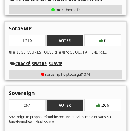
mc.cubixmc.fr
SoraSMP
0
1.21.X
VOTER
...
🔴🚨 LE SERVEUR EST OUVERT 🚨🔴🛠️ CE QUI T'ATTEND :ǳ
CRACKÉ
,
SEMI RP
,
SURVIE
sorasmp.hopto.org:31374
Sovereign
266
26.1
VOTER
Sovereign te propose:🌴Robinson: une survie simple et sans 50
...
fonctionnalités. Idéal pour s