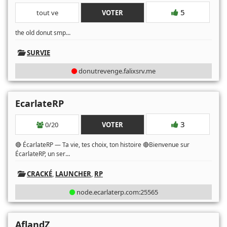
5
tout ve
VOTER
...
the old donut smp
SURVIE
donutrevenge.falixsrv.me
EcarlateRP
3
0/20
VOTER
🔴 ÉcarlateRP — Ta vie, tes choix, ton histoire 🔴Bienvenue sur
...
ÉcarlateRP, un ser
CRACKÉ
,
LAUNCHER
,
RP
node.ecarlaterp.com:25565
AflandZ